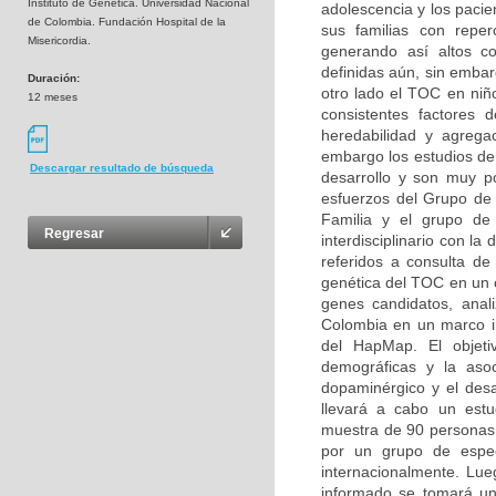
Instituto de Genética. Universidad Nacional
adolescencia y los pacie
de Colombia. Fundación Hospital de la
sus familias con reperc
Misericordia.
generando así altos co
definidas aún, sin embar
Duración:
otro lado el TOC en niñ
12 meses
consistentes factores d
heredabilidad y agregac
embargo los estudios de 
Descargar resultado de búsqueda
desarrollo y son muy p
esfuerzos del Grupo de 
Familia y el grupo de 
Regresar
interdisciplinario con la
referidos a consulta de 
genética del TOC en un c
genes candidatos, anal
Colombia en un marco ini
del HapMap. El objetiv
demográficas y la asoc
dopaminérgico y el desa
llevará a cabo un estu
muestra de 90 personas (
por un grupo de especi
internacionalmente. Lue
informado se tomará un