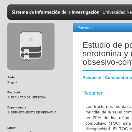
Proyectos
Estudio de p
serotonina y 
obsesivo-com
Resumen
|
Convocatoria
Sede:
Bogotá
Resumen
Facultad:
2- FACULTAD DE MEDICINA
Los trastornos mentales
Dependencia:
mundial de la salud com
2- DEPARTAMENTO DE PEDIATRÍA
un 20% de los niños y
compulsivo (TOC) está 
Lugar:
discapacidad. El TOC 