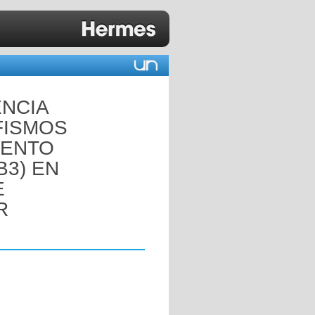
ENCIA
FISMOS
IENTO
B3) EN
E
R