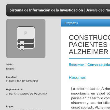
Proyectos
CONSTRUCC
PACIENTES
ALZHEIMER
Resumen
|
Convocatoria
Sede:
Bogotá
Resumen
Facultad:
2- FACULTAD DE MEDICINA
La enfermedad de Alzhei
Dependencia:
importancia en salud p
2- DEPARTAMENTO DE PEDIATRÍA
países en desarrollo co
síntomas y característic
Lugar:
onset sporadic Alzheime