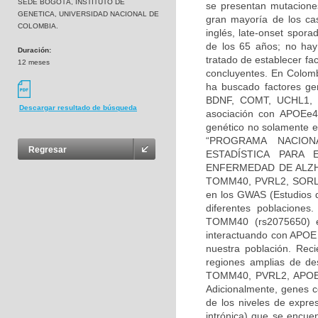
SEDE BOGOTÁ, INSTITUTO DE
se presentan mutacione
GENETICA, UNIVERSIDAD NACIONAL DE
gran mayoría de los ca
COLOMBIA.
inglés, late-onset spor
de los 65 años; no hay
Duración:
tratado de establecer fa
12 meses
concluyentes. En Colomb
ha buscado factores ge
BDNF, COMT, UCHL1, TA
Descargar resultado de búsqueda
asociación con APOEe4 
genético no solamente e
“PROGRAMA NACION
Regresar
ESTADÍSTICA PARA 
ENFERMEDAD DE ALZHEI
TOMM40, PVRL2, SORL1,
en los GWAS (Estudios d
diferentes poblaciones
TOMM40 (rs2075650) e
interactuando con APOE 
nuestra población. Rec
regiones amplias de de
TOMM40, PVRL2, APOE y 
Adicionalmente, genes 
de los niveles de expre
intrónica) que se encue