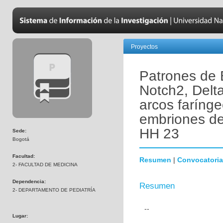
Proyectos
Patrones de 
Notch2, Delta
arcos farínge
embriones de
HH 23
Sede:
Bogotá
Facultad:
Resumen
|
Convocatoria
2- FACULTAD DE MEDICINA
Dependencia:
Resumen
2- DEPARTAMENTO DE PEDIATRÍA
--
Lugar: