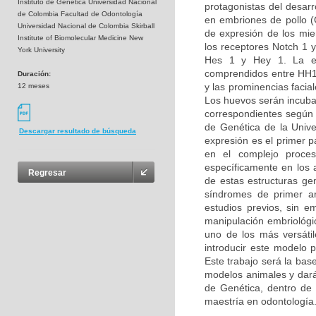
Instituto de Genética Universidad Nacional
protagonistas del desarro
de Colombia Facultad de Odontología
en embriones de pollo (G
Universidad Nacional de Colombia Skirball
de expresión de los miem
Institute of Biomolecular Medicine New
los receptores Notch 1 y
York University
Hes 1 y Hey 1. La ex
comprendidos entre HH14
Duración:
y las prominencias facia
12 meses
Los huevos serán incuba
correspondientes según l
de Genética de la Unive
Descargar resultado de búsqueda
expresión es el primer 
en el complejo proces
específicamente en los 
Regresar
de estas estructuras ge
síndromes de primer ar
estudios previos, sin e
manipulación embriológic
uno de los más versáti
introducir este modelo 
Este trabajo será la bas
modelos animales y dará 
de Genética, dentro de l
maestría en odontología