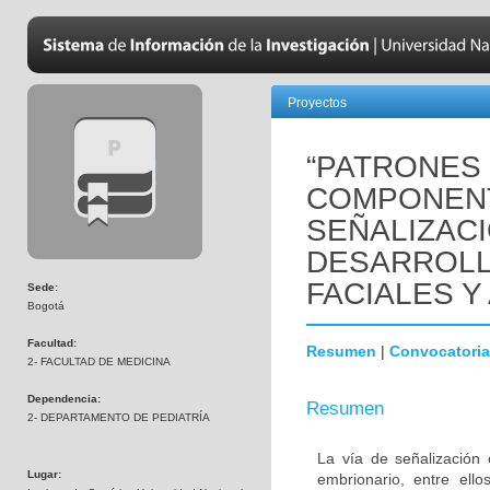
Proyectos
“PATRONES
COMPONENT
SEÑALIZAC
DESARROLL
FACIALES Y
Sede:
Bogotá
Facultad:
Resumen
|
Convocatoria
2- FACULTAD DE MEDICINA
Dependencia:
Resumen
2- DEPARTAMENTO DE PEDIATRÍA
La vía de señalización 
Lugar:
embrionario, entre ello