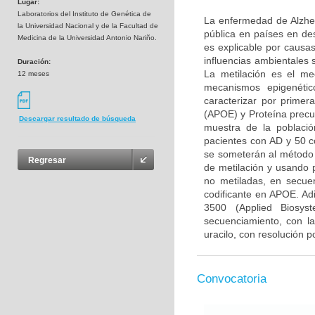
Lugar:
Laboratorios del Instituto de Genética de
La enfermedad de Alzhei
la Universidad Nacional y de la Facultad de
pública en países en de
Medicina de la Universidad Antonio Nariño.
es explicable por causa
influencias ambientales
Duración:
La metilación es el me
12 meses
mecanismos epigenétic
caracterizar por primer
(APOE) y Proteína precu
Descargar resultado de búsqueda
muestra de la poblaci
pacientes con AD y 50 c
se someterán al método 
Regresar
de metilación y usando p
no metiladas, en secu
codificante en APOE. Ad
3500 (Applied Biosys
secuenciamiento, con la
uracilo, con resolución p
Convocatoria