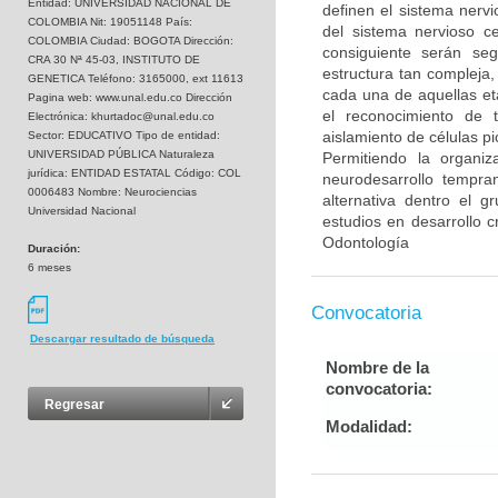
Entidad: UNIVERSIDAD NACIONAL DE
definen el sistema nervi
COLOMBIA Nit: 19051148 País:
del sistema nervioso c
COLOMBIA Ciudad: BOGOTA Dirección:
consiguiente serán se
CRA 30 Nª 45-03, INSTITUTO DE
estructura tan compleja,
GENETICA Teléfono: 3165000, ext 11613
cada una de aquellas et
Pagina web: www.unal.edu.co Dirección
el reconocimiento de t
Electrónica: khurtadoc@unal.edu.co
aislamiento de células p
Sector: EDUCATIVO Tipo de entidad:
UNIVERSIDAD PÚBLICA Naturaleza
Permitiendo la organi
jurídica: ENTIDAD ESTATAL Código: COL
neurodesarrollo tempran
0006483 Nombre: Neurociencias
alternativa dentro el 
Universidad Nacional
estudios en desarrollo c
Odontología
Duración:
6 meses
Convocatoria
Descargar resultado de búsqueda
Nombre de la
convocatoria:
Regresar
Modalidad: