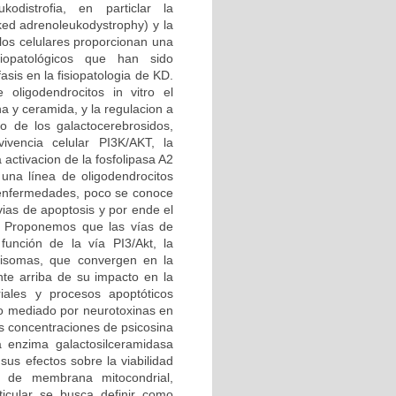
kodistrofia, en particlar la
ked adrenoleukodystrophy) y la
os celulares proporcionan una
siopatológicos que han sido
sis en la fisiopatologia de KD.
oligodendrocitos in vitro el
a y ceramida, y la regulacion a
o de los galactocerebrosidos,
ivencia celular PI3K/AKT, la
activacion de la fosfolipasa A2
y una línea de oligodendrocitos
 enfermedades, poco se conoce
vias de apoptosis y por ende el
o. Proponemos que las vías de
función de la vía PI3/Akt, la
xisomas, que convergen en la
nte arriba de su impacto en la
riales y procesos apoptóticos
ico mediado por neurotoxinas en
es concentraciones de psicosina
a enzima galactosilceramidasa
sus efectos sobre la viabilidad
al de membrana mitocondrial,
ticular se busca definir como