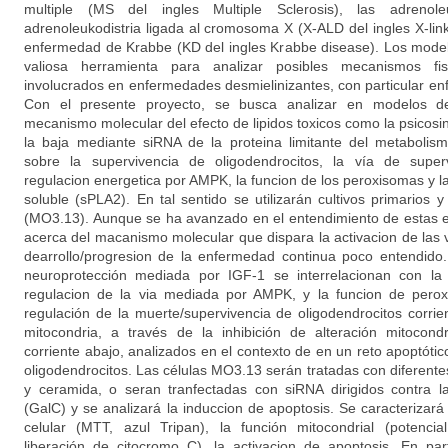
multiple (MS del ingles Multiple Sclerosis), las adrenoleu
adrenoleukodistria ligada al cromosoma X (X-ALD del ingles X-lin
enfermedad de Krabbe (KD del ingles Krabbe disease). Los model
valiosa herramienta para analizar posibles mecanismos fi
involucrados en enfermedades desmielinizantes, con particular enfa
Con el presente proyecto, se busca analizar en modelos de 
mecanismo molecular del efecto de lipidos toxicos como la psicosin
la baja mediante siRNA de la proteina limitante del metabolism
sobre la supervivencia de oligodendrocitos, la vía de superv
regulacion energetica por AMPK, la funcion de los peroxisomas y la 
soluble (sPLA2). En tal sentido se utilizarán cultivos primarios 
(MO3.13). Aunque se ha avanzado en el entendimiento de estas
acerca del macanismo molecular que dispara la activacion de las 
dearrollo/progresion de la enfermedad continua poco entendid
neuroprotección mediada por IGF-1 se interrelacionan con la 
regulacion de la via mediada por AMPK, y la funcion de pero
regulación de la muerte/supervivencia de oligodendrocitos corrie
mitocondria, a través de la inhibición de alteración mitocond
corriente abajo, analizados en el contexto de en un reto apoptót
oligodendrocitos. Las células MO3.13 serán tratadas con diferent
y ceramida, o seran tranfectadas con siRNA dirigidos contra l
(GalC) y se analizará la induccion de apoptosis. Se caracterizará 
celular (MTT, azul Tripan), la función mitocondrial (potenci
liberación de citocromo C), la activacion de apoptosis. En par