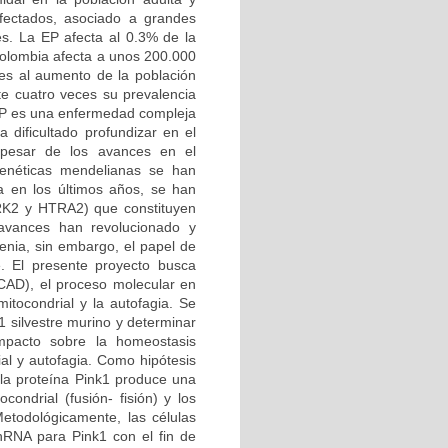
afectados, asociado a grandes
es. La EP afecta al 0.3% de la
Colombia afecta a unos 200.000
es al aumento de la población
e cuatro veces su prevalencia
 EP es una enfermedad compleja
 dificultado profundizar en el
 pesar de los avances en el
genéticas mendelianas se han
a en los últimos años, se han
RRK2 y HTRA2) que constituyen
 avances han revolucionado y
enia, sin embargo, el papel de
e. El presente proyecto busca
CAD), el proceso molecular en
mitocondrial y la autofagia. Se
1 silvestre murino y determinar
mpacto sobre la homeostasis
ial y autofagia. Como hipótesis
 la proteína Pink1 produce una
condrial (fusión- fisión) y los
etodológicamente, las células
shRNA para Pink1 con el fin de