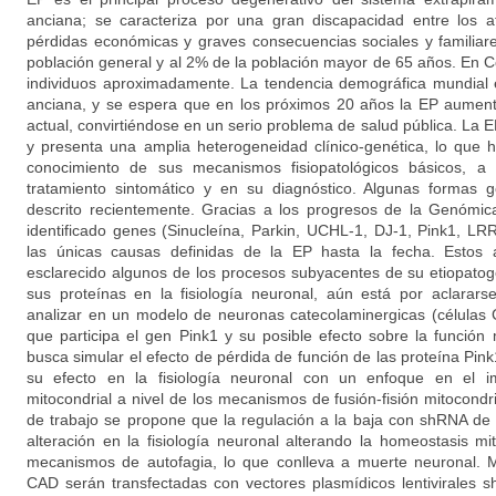
anciana; se caracteriza por una gran discapacidad entre los 
pérdidas económicas y graves consecuencias sociales y familiar
población general y al 2% de la población mayor de 65 años. En 
individuos aproximadamente. La tendencia demográfica mundial 
anciana, y se espera que en los próximos 20 años la EP aument
actual, convirtiéndose en un serio problema de salud pública. La
y presenta una amplia heterogeneidad clínico-genética, lo que ha
conocimiento de sus mecanismos fisiopatológicos básicos, a
tratamiento sintomático y en su diagnóstico. Algunas formas 
descrito recientemente. Gracias a los progresos de la Genómic
identificado genes (Sinucleína, Parkin, UCHL-1, DJ-1, Pink1, L
las únicas causas definidas de la EP hasta la fecha. Estos
esclarecido algunos de los procesos subyacentes de su etiopatog
sus proteínas en la fisiología neuronal, aún está por aclarars
analizar en un modelo de neuronas catecolaminergicas (células 
que participa el gen Pink1 y su posible efecto sobre la función 
busca simular el efecto de pérdida de función de las proteína Pink
su efecto en la fisiología neuronal con un enfoque en el i
mitocondrial a nivel de los mecanismos de fusión-fisión mitocondr
de trabajo se propone que la regulación a la baja con shRNA de
alteración en la fisiología neuronal alterando la homeostasis mito
mecanismos de autofagia, lo que conlleva a muerte neuronal. M
CAD serán transfectadas con vectores plasmídicos lentivirales 