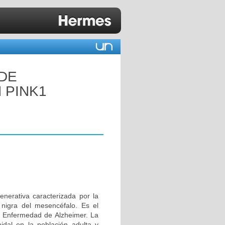
 DE
 PINK1
erativa caracterizada por la
 nigra del mesencéfalo. Es el
 Enfermedad de Alzheimer. La
idal en la población adulta y