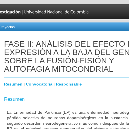
Proyectos
FASE II: ANÁLISIS DEL EFECTO
EXPRESIÓN A LA BAJA DEL GEN
SOBRE LA FUSIÓN-FISIÓN Y
AUTOFAGIA MITOCONDRIAL
Resumen
|
Convocatoria
|
Responsable
Resumen
La Enfermedad de Parkinson(EP) es una enfermedad neurodegen
pérdida selectiva de neuronas dopaminérgicas en la sustancia
segundo desorden neurodegenerativo más común después de la
EP es el principal proceso degenerativo del sistema extrapiram