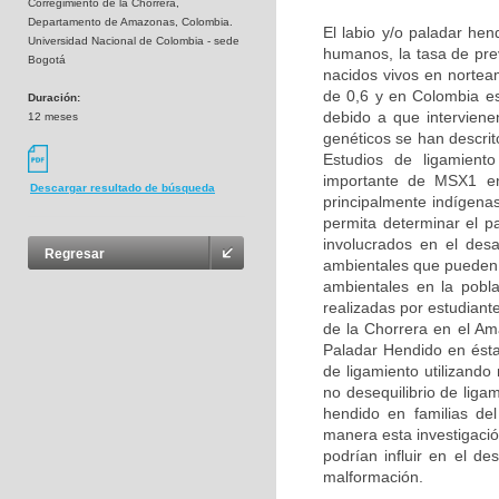
Corregimiento de la Chorrera,
Departamento de Amazonas, Colombia.
El labio y/o paladar he
Universidad Nacional de Colombia - sede
humanos, la tasa de pre
Bogotá
nacidos vivos en nortea
de 0,6 y en Colombia e
Duración:
debido a que interviene
12 meses
genéticos se han descri
Estudios de ligamient
importante de MSX1 en 
Descargar resultado de búsqueda
principalmente indígena
permita determinar el p
involucrados en el des
Regresar
ambientales que pueden a
ambientales en la pobl
realizadas por estudiant
de la Chorrera en el Am
Paladar Hendido en ésta
de ligamiento utilizand
no desequilibrio de lig
hendido en familias de
manera esta investigació
podrían influir en el de
malformación.