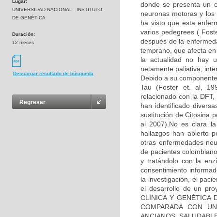
Lugar:
donde se presenta un co
UNIVERSIDAD NACIONAL - INSTITUTO
neuronas motoras y los 
DE GENÉTICA
ha visto que esta enfe
varios pedegrees ( Fos
Duración:
después de la enfermeda
12 meses
temprano, que afecta en
la actualidad no hay u
netamente paliativa, int
Descargar resultado de búsqueda
Debido a su componente 
Tau (Foster et. al, 1
relacionado con la DFT, 
Regresar
han identificado diver
sustitución de Citosina 
al 2007).No es clara l
hallazgos han abierto p
otras enfermedades neu
de pacientes colombiano
y tratándolo con la enz
consentimiento informad
la investigación, el pac
el desarrollo de un pr
CLÍNICA Y GENÉTICA
COMPARADA CON UN
ANCIANOS SALUDABLES”,