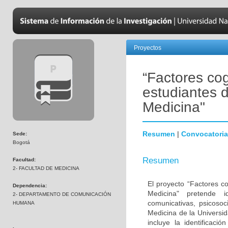
Proyectos
“Factores cog
estudiantes 
Medicina"
Resumen
|
Convocatoria
Sede:
Bogotá
Resumen
Facultad:
2- FACULTAD DE MEDICINA
El proyecto “Factores c
Dependencia:
Medicina" pretende id
2- DEPARTAMENTO DE COMUNICACIÓN
comunicativas, psicoso
HUMANA
Medicina de la Universi
incluye la identificaci