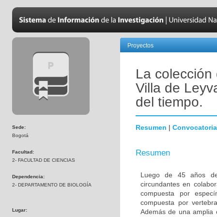
Proyectos
La colección
Villa de Leyva
del tiempo.
Resumen
|
Convocatoria
Sede:
Bogotá
Resumen
Facultad:
2- FACULTAD DE CIENCIAS
Luego de 45 años de i
Dependencia:
circundantes en colabo
2- DEPARTAMENTO DE BIOLOGÍA
compuesta por especím
compuesta por vertebra
Lugar:
Además de una amplia c