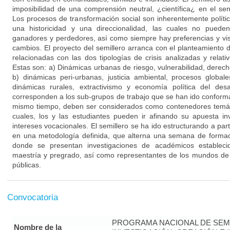
imposibilidad de una comprensión neutral, ¿científica¿ en el sen
Los procesos de transformación social son inherentemente polític
una historicidad y una direccionalidad, las cuales no puede
ganadores y perdedores, así como siempre hay preferencias y v
cambios. El proyecto del semillero arranca con el planteamiento 
relacionadas con las dos tipologías de crisis analizadas y relativo
Estas son: a) Dinámicas urbanas de riesgo, vulnerabilidad, derecho
b) dinámicas peri-urbanas, justicia ambiental, procesos globales
dinámicas rurales, extractivismo y economía política del desa
corresponden a los sub-grupos de trabajo que se han ido conformand
mismo tiempo, deben ser considerados como contenedores temátic
cuales, los y las estudiantes pueden ir afinando su apuesta inv
intereses vocacionales. El semillero se ha ido estructurando a pa
en una metodología definida, que alterna una semana de formaci
donde se presentan investigaciones de académicos establecid
maestría y pregrado, así como representantes de los mundos de la
públicas.
Convocatoria
PROGRAMA NACIONAL DE SEM
Nombre de la