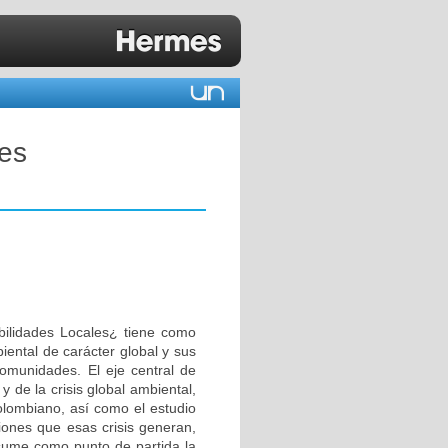
des
abilidades Locales¿ tiene como
biental de carácter global y sus
comunidades. El eje central de
 y de la crisis global ambiental,
colombiano, así como el estudio
iones que esas crisis generan,
asume como punto de partida la