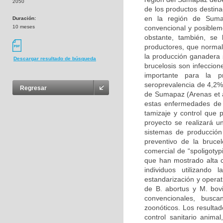
2050
de los productos destin
en la región de Suma
Duración:
10 meses
convencional y posiblem
obstante, también, se
productores, que normal
la producción ganadera 
Descargar resultado de búsqueda
brucelosis son infeccion
importante para la p
seroprevalencia de 4,2%
Regresar
de Sumapaz (Arenas et a
estas enfermedades de c
tamizaje y control que 
proyecto se realizará u
sistemas de producción
preventivo de la brucel
comercial de “spoligotyp
que han mostrado alta c
individuos utilizando
estandarización y operat
de B. abortus y M. bovi
convencionales, busc
zoonóticos. Los resultad
control sanitario anima