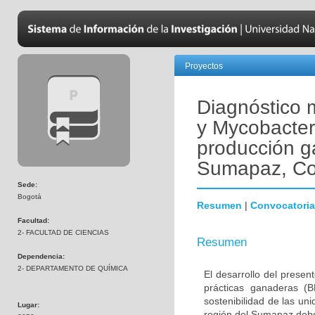
Proyectos
Diagnóstico 
y Mycobacter
producción g
Sumapaz, Co
Sede:
Bogotá
Resumen
|
Convocatoria
Facultad:
2- FACULTAD DE CIENCIAS
Resumen
Dependencia:
2- DEPARTAMENTO DE QUÍMICA
El desarrollo del prese
prácticas ganaderas (
sostenibilidad de las un
Lugar:
región del Sumapaz debe