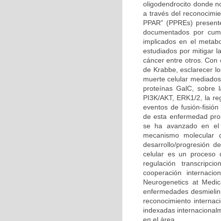
oligodendrocito donde n
a través del reconocimi
PPAR” (PPREs) presente
documentados por cump
implicados en el metabo
estudiados por mitigar l
cáncer entre otros. Con
de Krabbe, esclarecer l
muerte celular mediados 
proteínas GalC, sobre l
PI3K/AKT, ERK1/2, la reg
eventos de fusión-fisión
de esta enfermedad prob
se ha avanzado en el 
mecanismo molecular q
desarrollo/progresión 
celular es un proceso 
regulación transcripc
cooperación internacio
Neurogenetics at Medic
enfermedades desmielini
reconocimiento internaci
indexadas internacional
en el área.