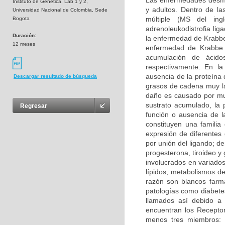
Las enfermedades desmie
Instituto de Genetica, Lab 1 y 2,
y adultos. Dentro de la
Universidad Nacional de Colombia, Sede
múltiple (MS del inglé
Bogota
adrenoleukodistrofia li
Duración:
la enfermedad de Krabbe 
12 meses
enfermedad de Krabbe s
acumulación de ácidos
respectivamente. En la
ausencia de la proteína 
Descargar resultado de búsqueda
grasos de cadena muy la
daño es causado por mu
sustrato acumulado, la 
Regresar
función o ausencia de 
constituyen una familia
expresión de diferentes
por unión del ligando; d
progesterona, tiroideo y
involucrados en variados
lípidos, metabolismos de
razón son blancos farma
patologías como diabetes
llamados así debido a 
encuentran los Receptor
menos tres miembros: 