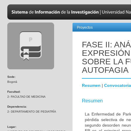
Proyectos
FASE II: AN
EXPRESIÓN 
SOBRE LA F
AUTOFAGIA
Sede:
Bogotá
Resumen
|
Convocatoria
Facultad:
2- FACULTAD DE MEDICINA
Resumen
Dependencia:
2- DEPARTAMENTO DE PEDIATRÍA
La Enfermedad de Parki
pérdida selectiva de n
segundo desorden neur
Lugar:
EP es el principal proc