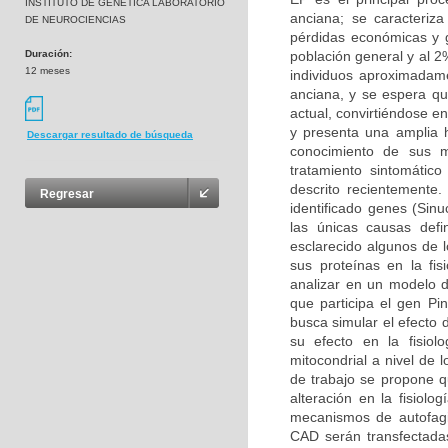
INSTITUTO DE GENETICA LABORATORIO
anciana; se caracteriz
DE NEUROCIENCIAS
pérdidas económicas y g
Duración:
población general y al 
12 meses
individuos aproximadam
anciana, y se espera q
actual, convirtiéndose 
y presenta una amplia h
Descargar resultado de búsqueda
conocimiento de sus m
tratamiento sintomátic
descrito recientemente
Regresar
identificado genes (Sin
las únicas causas def
esclarecido algunos de 
sus proteínas en la fis
analizar en un modelo d
que participa el gen Pin
busca simular el efecto 
su efecto en la fisio
mitocondrial a nivel de 
de trabajo se propone q
alteración en la fisiolo
mecanismos de autofagi
CAD serán transfectadas