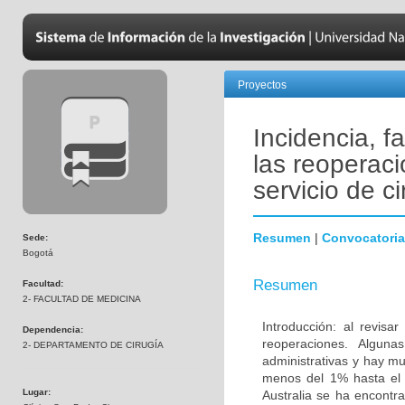
Proyectos
Incidencia, f
las reoperac
servicio de ci
Resumen
|
Convocatoria
Sede:
Bogotá
Resumen
Facultad:
2- FACULTAD DE MEDICINA
Introducción: al revisa
Dependencia:
reoperaciones. Alguna
2- DEPARTAMENTO DE CIRUGÍA
administrativas y hay mu
menos del 1% hasta el 
Lugar:
Australia se ha encontr