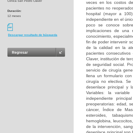
Clínica San Pedro Claver
veces en los costos de
pacientes no reoperado
Duración:
hospital (mayor a 100)
12 meses
independiente en el únic
poco se conoce sobre 
implicaciones de una 
Descargar resultado de búsqueda
conocimiento, especialme
fin de poder intervenir 
de la calidad en la at
Regresar
pacientes consecutivos
Claver, institución de te
de seguridad social. Pro
servicio de cirugía gen
llena un formulario con
cirugía no electiva. S
desenlace principal y 
Variables: la variabl
independiente princip
preoperatorias: edad, se
cáncer, Índice de Masa
esteroides, tabaquism
hemoglobina, leucocitos,
de la intervención, san
desenlace principal son 