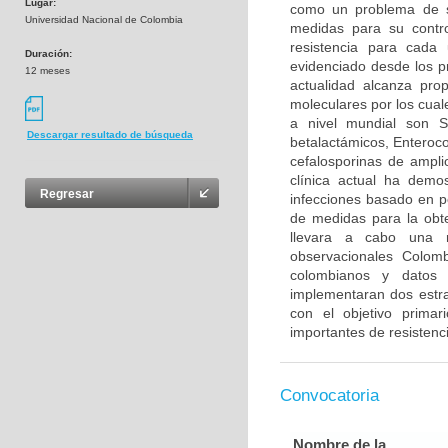
Lugar:
como un problema de s
Universidad Nacional de Colombia
medidas para su control
resistencia para cada
Duración:
evidenciado desde los p
12 meses
actualidad alcanza pr
moleculares por los cua
a nivel mundial son S
Descargar resultado de búsqueda
betalactámicos, Enteroco
cefalosporinas de ampli
clínica actual ha demo
Regresar
infecciones basado en per
de medidas para la obte
llevara a cabo una re
observacionales Colomb
colombianos y datos 
implementaran dos estra
con el objetivo primar
importantes de resistenci
Convocatoria
Nombre de la