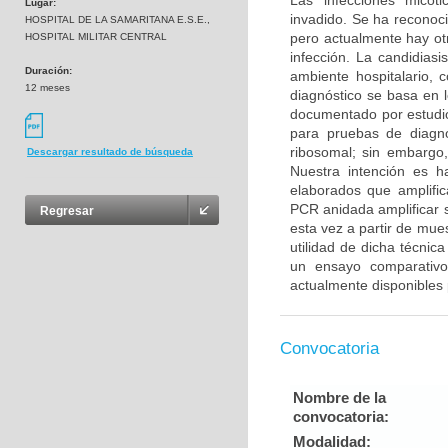
Las infecciones micót
Lugar:
invadido. Se ha reconoc
HOSPITAL DE LA SAMARITANA E.S.E.,
pero actualmente hay otr
HOSPITAL MILITAR CENTRAL
infección. La candidiasi
Duración:
ambiente hospitalario, 
12 meses
diagnóstico se basa en 
documentado por estudio
para pruebas de diagnó
ribosomal; sin embargo,
Descargar resultado de búsqueda
Nuestra intención es h
elaborados que amplifi
PCR anidada amplificar 
Regresar
esta vez a partir de mue
utilidad de dicha técni
un ensayo comparativo 
actualmente disponibles 
Convocatoria
Nombre de la
convocatoria:
Modalidad: