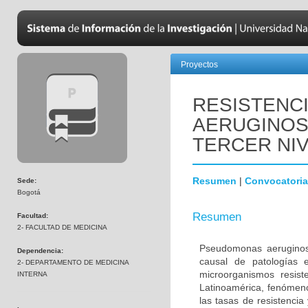
Proyectos
RESISTENC
AERUGINOS
TERCER NI
Resumen
|
Convocatoria
Sede:
Bogotá
Resumen
Facultad:
2- FACULTAD DE MEDICINA
Pseudomonas aeruginos
Dependencia:
causal de patologías 
2- DEPARTAMENTO DE MEDICINA
microorganismos resist
INTERNA
Latinoamérica, fenómen
las tasas de resistencia