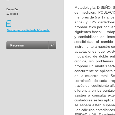
---
Metodología. DISEÑO. Se
Duración:
de medición. POBLACIÓ
12 meses
menores de 5 a 17 años y
años) y 125 cuidador
probabilístico por conv
Descargar resultado de búsqueda
siguientes fases: 1. Adap
y confiabilidad del ins
sensibilidad al cambio
Regresar
instrumento a nuestro co
adaptaciones que exis
modalidad de doble ent
crónica, sin problemas
propone un análisis facto
concurrente se aplicará
de la muestra total. S
correlación de cada pre
través del coeficiente al
diferencia en los punta
asisten a consulta ex
cuidadores se les aplic
se espera estén superad
Los cálculos estadístico
EPIDAT 4.0®. Resultado