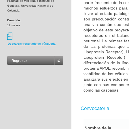
Facultad de Medicina e Instituto de
parte frecuente de la co
Genética, Universidad Nacional de
muchos esfuerzos para 
Colombia
llevar al estado patológ
son preocupación consta
Duración:
una vía común que esta
12 meses
objetivo de este proyec
receptores en el balan
neuronal. La primera fa
Descargar resultado de búsqueda
de las proteínas que 
Lipoprotein Receptor), 
Lipoprotein Receptor
Regresar
diferenciación de la lín
proteína APOE recombina
viabilidad de las célula
analizará sus efectos en
junto con sus component
como las caspasas.
Convocatoria
Nombre de la