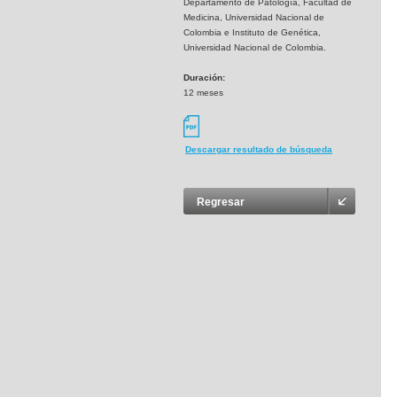
Departamento de Patología, Facultad de
Medicina, Universidad Nacional de
Colombia e Instituto de Genética,
Universidad Nacional de Colombia.
Duración:
12 meses
Descargar resultado de búsqueda
Regresar