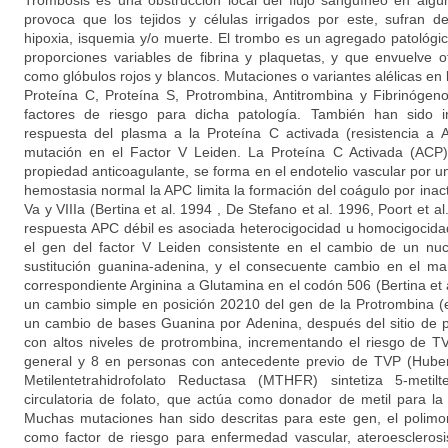
Trombosis es una obstrucción local del flujo sanguíneo en algú
provoca que los tejidos y células irrigados por este, sufran d
hipoxia, isquemia y/o muerte. El trombo es un agregado patológ
proporciones variables de fibrina y plaquetas, y que envuelve
como glóbulos rojos y blancos. Mutaciones o variantes alélicas en 
Proteína C, Proteína S, Protrombina, Antitrombina y Fibrinóge
factores de riesgo para dicha patología. También han sido i
respuesta del plasma a la Proteína C activada (resistencia a
mutación en el Factor V Leiden. La Proteína C Activada (ACP)
propiedad anticoagulante, se forma en el endotelio vascular por un
hemostasia normal la APC limita la formación del coágulo por inacti
Va y VIIIa (Bertina et al. 1994 , De Stefano et al. 1996, Poort et a
respuesta APC débil es asociada heterocigocidad u homocigocida
el gen del factor V Leiden consistente en el cambio de un nuc
sustitución guanina-adenina, y el consecuente cambio en el ma
correspondiente Arginina a Glutamina en el codón 506 (Bertina et a
un cambio simple en posición 20210 del gen de la Protrombina (en
un cambio de bases Guanina por Adenina, después del sitio de p
con altos niveles de protrombina, incrementando el riesgo de T
general y 8 en personas con antecedente previo de TVP (Huber
Metilentetrahidrofolato Reductasa (MTHFR) sintetiza 5-metilt
circulatoria de folato, que actúa como donador de metil para la
Muchas mutaciones han sido descritas para este gen, el polimo
como factor de riesgo para enfermedad vascular, ateroesclerosi