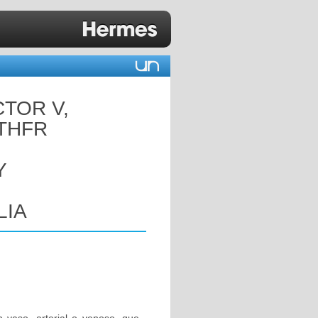
CTOR V,
MTHFR
Y
LIA