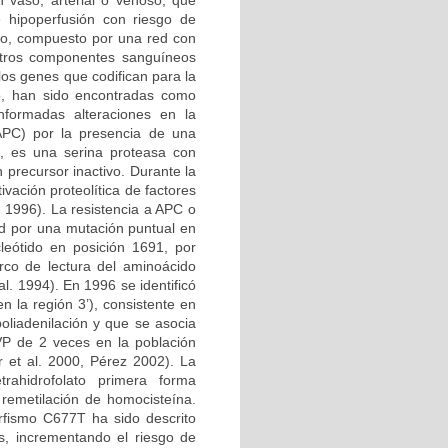
n vaso, arterial o venoso, que
e hipoperfusión con riesgo de
ico, compuesto por una red con
 otros componentes sanguíneos
los genes que codifican para la
no, han sido encontradas como
nformadas alteraciones en la
 APC) por la presencia de una
, es una serina proteasa con
 precursor inactivo. Durante la
vación proteolítica de factores
l. 1996). La resistencia a APC o
d por una mutación puntual en
leótido en posición 1691, por
rco de lectura del aminoácido
l. 1994). En 1996 se identificó
 la región 3’), consistente en
oliadenilación y que se asocia
VP de 2 veces en la población
 et al. 2000, Pérez 2002). La
etrahidrofolato primera forma
 remetilación de homocisteína.
rfismo C677T ha sido descrito
s, incrementando el riesgo de