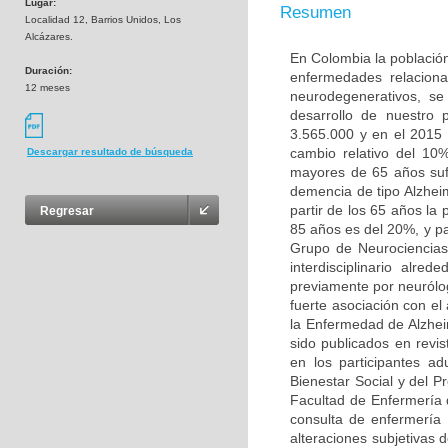
Lugar:
Resumen
Localidad 12, Barrios Unidos, Los
Alcázares.
En Colombia la población
Duración:
enfermedades relaciona
12 meses
neurodegenerativos, s
desarrollo de nuestro
3.565.000 y en el 2015
cambio relativo del 10
Descargar resultado de búsqueda
mayores de 65 años sufr
demencia de tipo Alzhei
partir de los 65 años la
Regresar
85 años es del 20%, y pa
Grupo de Neurociencias
interdisciplinario alr
previamente por neurólo
fuerte asociación con e
la Enfermedad de Alzhei
sido publicados en revis
en los participantes a
Bienestar Social y del P
Facultad de Enfermería 
consulta de enfermería 
alteraciones subjetivas 