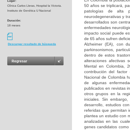
En Colombia la població
Lugar:
50 años se triplicará, p
Clínica Carlos Lleras, Hospital la Victoria.
patologías de alta 
Instituto de Genética U Nacional
neurodegenerativas y tr
Duración:
desarrollados son centra
18 meses
enfermedades neurológica
impacto social puede e
de 65 años sufren defic
Alzheimer (EA), con d
Descargar resultado de búsqueda
parkinsonismos, partic
dentro de estos trasto
alteraciones afectivas
Regresar
Mental en Colombia, 2
contribución del facto
Nacional de Colombia ha
de algunas enfermedad
publicados en revistas i
otros grupos en la reg
iniciales. Sin embargo
desarrollo, estudios co
referidas que permitan 
plantea un estudio con 
analizadas en las cual
genes candidatos como 