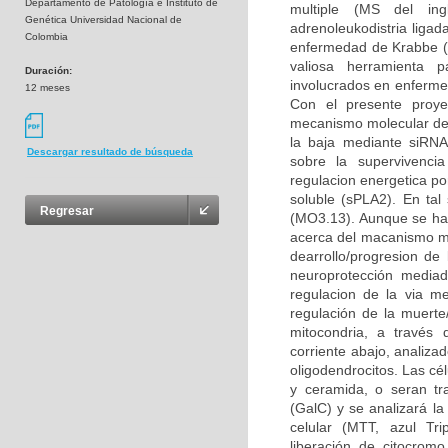
Departamento de Patología e Instituto de
multiple (MS del ingl
Genética Universidad Nacional de
adrenoleukodistria liga
Colombia
enfermedad de Krabbe (K
valiosa herramienta p
Duración:
involucrados en enfermed
12 meses
Con el presente proye
mecanismo molecular del 
la baja mediante siRNA 
Descargar resultado de búsqueda
sobre la supervivencia
regulacion energetica po
soluble (sPLA2). En tal 
Regresar
(MO3.13). Aunque se ha
acerca del macanismo mol
dearrollo/progresion d
neuroprotección mediad
regulacion de la via m
regulación de la muerte
mitocondria, a través 
corriente abajo, analiza
oligodendrocitos. Las cé
y ceramida, o seran tr
(GalC) y se analizará la
celular (MTT, azul Tri
liberación de citocromo