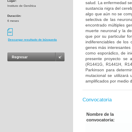
Lugar:
salud. La enfermedad se
Instituto de Genética
sustancia nigra del cere
algo que aún no se com
Duración:
selectiva de las neuron
6 meses
encontrado múltiples gen
muerte neuronal y la d
que por su particular f
Descargar resultado de búsqueda
indiferenciables de lo
genes más interesantes 
como esporádico, de ini
Regresar
presente proyecto se 
(R1441G, R1441H, R14
Parkinson para determin
mutacional se utilizará
amplificados por medio d
Convocatoria
Nombre de la
convocatoria: