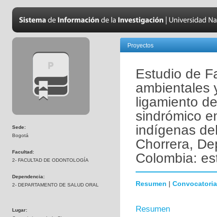
Proyectos
Estudio de Fa
ambientales 
ligamiento de
sindrómico e
indígenas del
Sede:
Bogotá
Chorrera, D
Facultad:
Colombia: es
2- FACULTAD DE ODONTOLOGÍA
Dependencia:
Resumen
|
Convocatoria
2- DEPARTAMENTO DE SALUD ORAL
Resumen
Lugar: