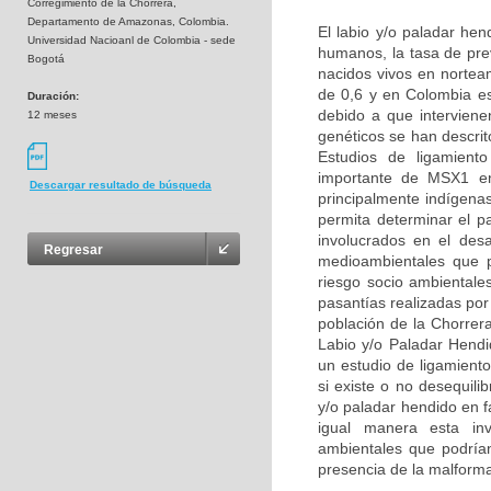
Corregimiento de la Chorrera,
Departamento de Amazonas, Colombia.
El labio y/o paladar he
Universidad Nacioanl de Colombia - sede
humanos, la tasa de pre
Bogotá
nacidos vivos en nortea
de 0,6 y en Colombia e
Duración:
debido a que interviene
12 meses
genéticos se han descri
Estudios de ligamient
importante de MSX1 en 
Descargar resultado de búsqueda
principalmente indígena
permita determinar el p
involucrados en el des
Regresar
medioambientales que p
riesgo socio ambientale
pasantías realizadas por
población de la Chorrer
Labio y/o Paladar Hend
un estudio de ligamient
si existe o no desequil
y/o paladar hendido en 
igual manera esta inve
ambientales que podrían 
presencia de la malform