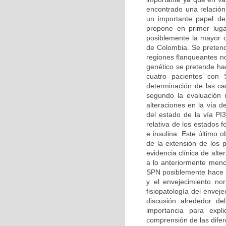
encontrado una relación
un importante papel de
propone en primer luga
posiblemente la mayor ca
de Colombia. Se pretend
regiones flanqueantes n
genético se pretende hac
cuatro pacientes con 
determinación de las car
segundo la evaluación m
alteraciones en la vía d
del estado de la vía PI
relativa de los estados 
e insulina. Este último 
de la extensión de los 
evidencia clínica de alt
a lo anteriormente menc
SPN posiblemente hace pa
y el envejecimiento no
fisiopatología del enve
discusión alrededor d
importancia para expl
comprensión de las difer