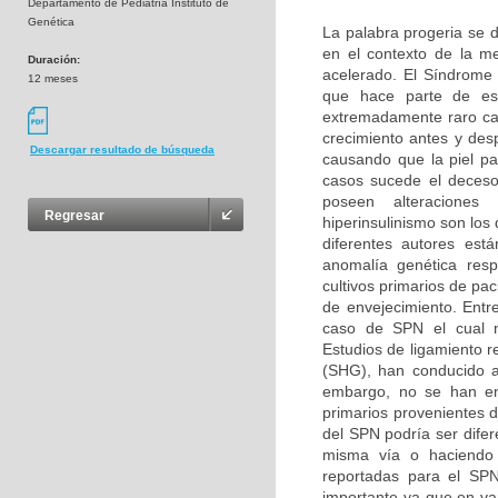
Departamento de Pediatría Instituto de
Genética
La palabra progeria se d
en el contexto de la m
Duración:
acelerado. El Síndrome
12 meses
que hace parte de es
extremadamente raro car
crecimiento antes y des
Descargar resultado de búsqueda
causando que la piel pa
casos sucede el deceso
poseen alteraciones b
Regresar
hiperinsulinismo son lo
diferentes autores es
anomalía genética resp
cultivos primarios de pa
de envejecimiento. Entr
caso de SPN el cual n
Estudios de ligamiento r
(SHG), han conducido a
embargo, no se han enc
primarios provenientes 
del SPN podría ser difer
misma vía o haciendo p
reportadas para el SPN
importante ya que en v