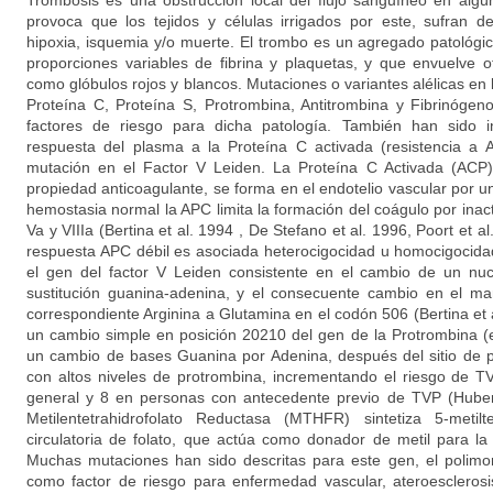
Trombosis es una obstrucción local del flujo sanguíneo en algú
provoca que los tejidos y células irrigados por este, sufran d
hipoxia, isquemia y/o muerte. El trombo es un agregado patológ
proporciones variables de fibrina y plaquetas, y que envuelve
como glóbulos rojos y blancos. Mutaciones o variantes alélicas en 
Proteína C, Proteína S, Protrombina, Antitrombina y Fibrinóge
factores de riesgo para dicha patología. También han sido i
respuesta del plasma a la Proteína C activada (resistencia a
mutación en el Factor V Leiden. La Proteína C Activada (ACP)
propiedad anticoagulante, se forma en el endotelio vascular por un
hemostasia normal la APC limita la formación del coágulo por inacti
Va y VIIIa (Bertina et al. 1994 , De Stefano et al. 1996, Poort et a
respuesta APC débil es asociada heterocigocidad u homocigocida
el gen del factor V Leiden consistente en el cambio de un nuc
sustitución guanina-adenina, y el consecuente cambio en el ma
correspondiente Arginina a Glutamina en el codón 506 (Bertina et a
un cambio simple en posición 20210 del gen de la Protrombina (en
un cambio de bases Guanina por Adenina, después del sitio de p
con altos niveles de protrombina, incrementando el riesgo de T
general y 8 en personas con antecedente previo de TVP (Huber
Metilentetrahidrofolato Reductasa (MTHFR) sintetiza 5-metilt
circulatoria de folato, que actúa como donador de metil para la
Muchas mutaciones han sido descritas para este gen, el polimo
como factor de riesgo para enfermedad vascular, ateroesclerosi