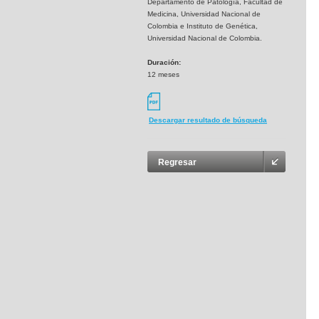
Departamento de Patología, Facultad de
Medicina, Universidad Nacional de
Colombia e Instituto de Genética,
Universidad Nacional de Colombia.
Duración:
12 meses
Descargar resultado de búsqueda
Regresar