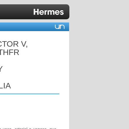
CTOR V,
MTHFR
Y
LIA