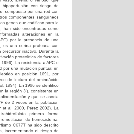
n vaso, arterial o venoso, que
e hipoperfusión con riesgo de
ico, compuesto por una red con
 otros componentes sanguíneos
los genes que codifican para la
no, han sido encontradas como
nformadas alteraciones en la
 APC) por la presencia de una
, es una serina proteasa con
 precursor inactivo. Durante la
vación proteolítica de factores
l. 1996). La resistencia a APC o
d por una mutación puntual en
leótido en posición 1691, por
rco de lectura del aminoácido
l. 1994). En 1996 se identificó
 la región 3’), consistente en
oliadenilación y que se asocia
VP de 2 veces en la población
 et al. 2000, Pérez 2002). La
etrahidrofolato primera forma
 remetilación de homocisteína.
rfismo C677T ha sido descrito
s, incrementando el riesgo de