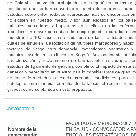
de Colombia ha venido trabajando en la genética molecular (
resultados que se han convertido en punto de referencia para o
estudios sobre enfermedades neurosiquiatricas se encuentran en 
no existen en nuestro medio, y son aun escasos en los países
múltiples marcadores y haplotípos en la clínica en las enferm
identificar un mayor porcentaje del riesgo genético para las mis
muestras de 100 casos para cada una de las 3 entidades anali
cuales se estudien la asociación de múltiples marcadores y haplo
factores de riesgo para demencia, movimientos anormales y 
muestra basada en la clínica en Bogotá. Adicionalmente se pl
caracterización y reclutamiento de familias informativas que posi
estudios de ligamiento de genoma completo. El impacto de este t
genetico y hereditario en nuestro pais lo consideramos de gran im
de las enfermedades a estudio creando condiciones para el 
patologías en colombia, permitiendo fortalecer el recurso human
grupos, como se plantea en esta propuesta.
Convocatoria
FACULTAD DE MEDICINA 2007 -
Nombre de la
EN SALUD - CONVOCATORIA PA
convocatoria:
ENFOQUES ESTRATÉGICOS, DE