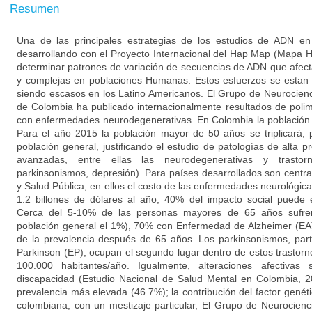
Resumen
Una de las principales estrategias de los estudios de ADN e
desarrollando con el Proyecto Internacional del Hap Map (Mapa 
determinar patrones de variación de secuencias de ADN que afe
y complejas en poblaciones Humanas. Estos esfuerzos se estan r
siendo escasos en los Latino Americanos. El Grupo de Neurocienc
de Colombia ha publicado internacionalmente resultados de poli
con enfermedades neurodegenerativas. En Colombia la población
Para el año 2015 la población mayor de 50 años se triplicará,
población general, justificando el estudio de patologías de alta
avanzadas, entre ellas las neurodegenerativas y trastor
parkinsonismos, depresión). Para países desarrollados son centra
y Salud Pública; en ellos el costo de las enfermedades neurológica
1.2 billones de dólares al año; 40% del impacto social puede
Cerca del 5-10% de las personas mayores de 65 años sufren 
población general el 1%), 70% con Enfermedad de Alzheimer (EA)
de la prevalencia después de 65 años. Los parkinsonismos, par
Parkinson (EP), ocupan el segundo lugar dentro de estos trastorn
100.000 habitantes/año. Igualmente, alteraciones afectivas
discapacidad (Estudio Nacional de Salud Mental en Colombia, 2
prevalencia más elevada (46.7%); la contribución del factor genét
colombiana, con un mestizaje particular, El Grupo de Neurocienc