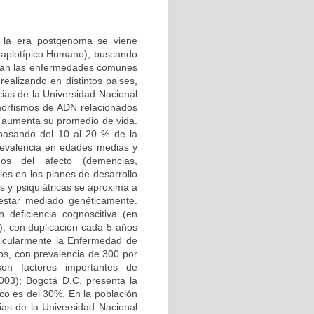
n la era postgenoma se viene
Haplotípico Humano), buscando
ctan las enfermedades comunes
ealizando en distintos paises,
ias de la Universidad Nacional
morfismos de ADN relacionados
 aumenta su promedio de vida.
 pasando del 10 al 20 % de la
 prevalencia en edades medias y
nos del afecto (demencias,
les en los planes de desarrollo
s y psiquiátricas se aproxima a
 estar mediado genéticamente.
deficiencia cognoscitiva (en
, con duplicación cada 5 años
ticularmente la Enfermedad de
os, con prevalencia de 300 por
 son factores importantes de
003); Bogotá D.C. presenta la
ico es del 30%. En la población
ias de la Universidad Nacional