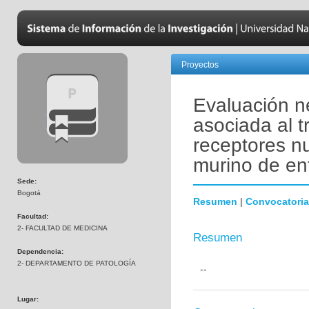
Proyectos
Evaluación n
asociada al 
receptores n
murino de en
Sede:
Bogotá
Resumen
|
Convocatoria
Facultad:
2- FACULTAD DE MEDICINA
Resumen
Dependencia:
2- DEPARTAMENTO DE PATOLOGÍA
--
Lugar: