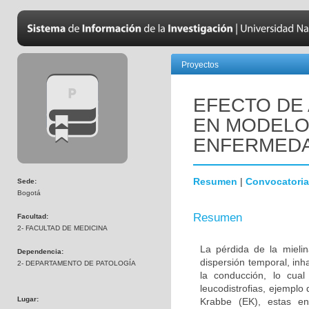
Proyectos
EFECTO DE 
EN MODELOS
ENFERMEDA
Resumen
|
Convocatoria
Sede:
Bogotá
Resumen
Facultad:
2- FACULTAD DE MEDICINA
La pérdida de la mielin
Dependencia:
dispersión temporal, inh
2- DEPARTAMENTO DE PATOLOGÍA
la conducción, lo cua
leucodistrofias, ejemplo
Lugar:
Krabbe (EK), estas en