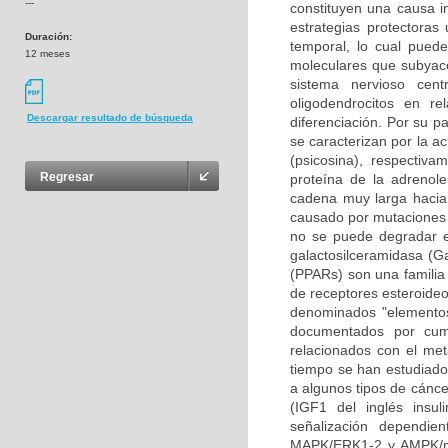
---
constituyen una causa i
estrategias protectoras
Duración:
temporal, lo cual pued
12 meses
moleculares que subyace
sistema nervioso cen
oligodendrocitos en re
Descargar resultado de búsqueda
diferenciación. Por su p
se caracterizan por la a
(psicosina), respectiv
Regresar
proteína de la adrenole
cadena muy larga hacia 
causado por mutaciones 
no se puede degradar en
galactosilceramidasa (Ga
(PPARs) son una familia 
de receptores esteroideo
denominados "elementos
documentados por cump
relacionados con el met
tiempo se han estudiado 
a algunos tipos de cáncer
(IGF1 del inglés insul
señalización dependie
MAPK/ERK1-2 y AMPK/mT