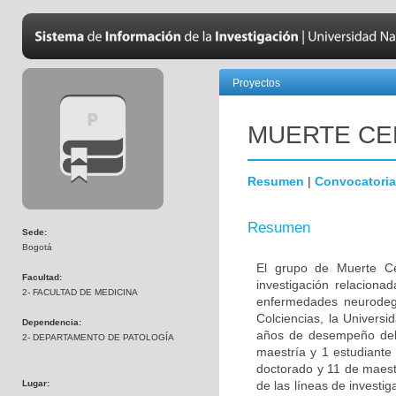
Proyectos
MUERTE CE
Resumen
|
Convocatoria
Resumen
Sede:
Bogotá
El grupo de Muerte Ce
Facultad:
investigación relaciona
2- FACULTAD DE MEDICINA
enfermedades neurodege
Colciencias, la Univers
Dependencia:
años de desempeño del 
2- DEPARTAMENTO DE PATOLOGÍA
maestría y 1 estudiante
doctorado y 11 de maest
Lugar:
de las líneas de investi