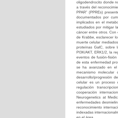
oligodendrocito donde n
a través del reconocimi
PPAR” (PPREs) presente
documentados por cump
implicados en el metabo
estudiados por mitigar l
cáncer entre otros. Con
de Krabbe, esclarecer l
muerte celular mediados 
proteínas GalC, sobre l
PI3K/AKT, ERK1/2, la reg
eventos de fusión-fisión
de esta enfermedad prob
se ha avanzado en el 
mecanismo molecular q
desarrollo/progresión 
celular es un proceso 
regulación transcripc
cooperación internacio
Neurogenetics at Medic
enfermedades desmielini
reconocimiento internaci
indexadas internacional
en el área.