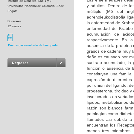
Las enfermedades desmie
Instituto de Genetica, Lab 1 y 2,
y adultos. Dentro de la
Universidad Nacional de Colombia, Sede
múltiple (MS del inglé
Bogota
adrenoleukodistrofia li
Duración:
la enfermedad de Krabbe 
12 meses
enfermedad de Krabbe s
acumulación de ácidos
respectivamente. En la
ausencia de la proteína 
Descargar resultado de búsqueda
grasos de cadena muy la
daño es causado por mu
sustrato acumulado, la 
Regresar
función o ausencia de 
constituyen una familia
expresión de diferentes
por unión del ligando; d
progesterona, tiroideo y
involucrados en variados
lípidos, metabolismos de
razón son blancos farma
patologías como diabetes
llamados así debido a 
encuentran los Receptor
menos tres miembros: 