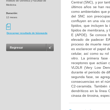
Instituto de Genetica y Facultad de
Central (SNC), y por tan
Medicina
últimos años se han rea
como ambientales que pue
Duración:
del SNC son preocupaci
12 meses
confluyen en una vía c
lípidos, que incluyen l
lípidos de membrana, y l
Descargar resultado de búsqueda
E (APOE). Se conoce b
elevado de padecer EA,
proceso de muerte neuro
Regresar
es esclarecer el papel 
celular, así como su ro
vitro. La primera fase
receptores que actúan 
VLDLR (Very Low Densi
durante el periodo de di
segunda fase, se agreg
consecuencias en el núm
C2-ceramida. También s
dendríticos en la línea
cinasa de tirosina, espe