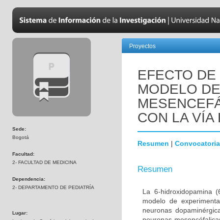
Proyectos
EFECTO DE 
MODELO DE
MESENCEFÁ
CON LA VÍA 
Sede:
Bogotá
Resumen
|
Convocatoria
Facultad:
2- FACULTAD DE MEDICINA
Resumen
Dependencia:
2- DEPARTAMENTO DE PEDIATRÍA
La 6-hidroxidopamina 
modelo de experimenta
neuronas dopaminérgica
Lugar:
neuronas mesencéfalicas