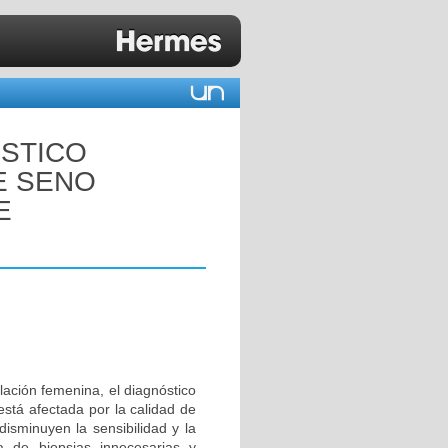
OSTICO
E SENO
E
ación femenina, el diagnóstico
está afectada por la calidad de
disminuyen la sensibilidad y la
ia de biopsias innecesarias y