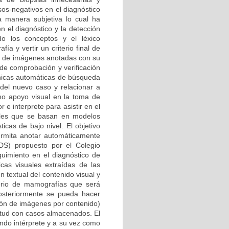
sos-negativos en el diagnóstico
a manera subjetiva lo cual ha
n el diagnóstico y la detección
o los conceptos y el léxico
a y vertir un criterio final de
io de imágenes anotadas con su
 de comprobación y verificación
cnicas automáticas de búsqueda
 del nuevo caso y relacionar a
mo apoyo visual en la toma de
e interprete para asistir en el
nales que se basan en modelos
icas de bajo nivel. El objetivo
ermita anotar automáticamente
DS) propuesto por el Colegio
guimiento en el diagnóstico de
cas visuales extraídas de las
textual del contenido visual y
orio de mamografías que será
osteriormente se pueda hacer
ión de imágenes por contenido)
litud con casos almacenados. El
ndo intérprete y a su vez como