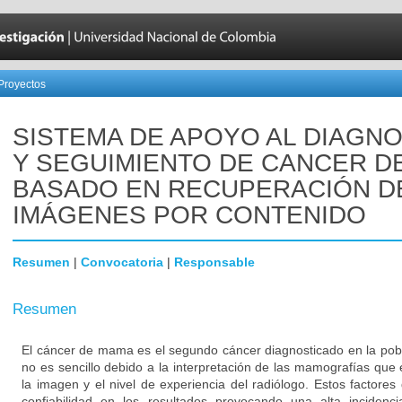
Proyectos
SISTEMA DE APOYO AL DIAGN
Y SEGUIMIENTO DE CANCER D
BASADO EN RECUPERACIÓN D
IMÁGENES POR CONTENIDO
Resumen
|
Convocatoria
|
Responsable
Resumen
El cáncer de mama es el segundo cáncer diagnosticado en la pobl
no es sencillo debido a la interpretación de las mamografías que 
la imagen y el nivel de experiencia del radiólogo. Estos factores 
confiabilidad en los resultados provocando una alta incidenc