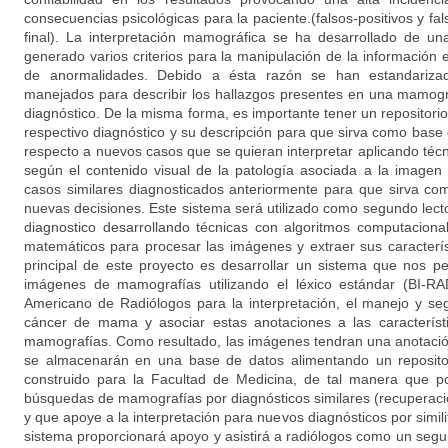
consecuencias psicológicas para la paciente.(falsos-positivos y fal
final). La interpretación mamográfica se ha desarrollado de un
generado varios criterios para la manipulación de la información e
de anormalidades. Debido a ésta razón se han estandarizad
manejados para describir los hallazgos presentes en una mamografí
diagnóstico. De la misma forma, es importante tener un repositor
respectivo diagnóstico y su descripción para que sirva como base
respecto a nuevos casos que se quieran interpretar aplicando té
según el contenido visual de la patología asociada a la imagen
casos similares diagnosticados anteriormente para que sirva co
nuevas decisiones. Este sistema será utilizado como segundo lector 
diagnostico desarrollando técnicas con algoritmos computacio
matemáticos para procesar las imágenes y extraer sus característ
principal de este proyecto es desarrollar un sistema que nos p
imágenes de mamografías utilizando el léxico estándar (BI-RA
Americano de Radiólogos para la interpretación, el manejo y se
cáncer de mama y asociar estas anotaciones a las característi
mamografías. Como resultado, las imágenes tendran una anotación 
se almacenarán en una base de datos alimentando un reposit
construido para la Facultad de Medicina, de tal manera que p
búsquedas de mamografías por diagnósticos similares (recuperac
y que apoye a la interpretación para nuevos diagnósticos por simi
sistema proporcionará apoyo y asistirá a radiólogos como un segu