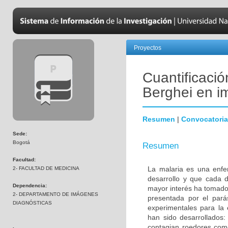
Proyectos
Cuantificaci
Berghei en i
Resumen
|
Convocatoria
Sede:
Bogotá
Resumen
Facultad:
La malaria es una enfe
2- FACULTAD DE MEDICINA
desarrollo y que cada 
Dependencia:
mayor interés ha tomado
2- DEPARTAMENTO DE IMÁGENES
presentada por el pará
DIAGNÓSTICAS
experimentales para la e
han sido desarrollados: 
contagian roedores como