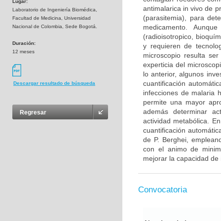
Lugar:
antimalarica in vivo de p
Laboratorio de Ingeniería Biomédica,
(parasitemia), para dete
Facultad de Medicina, Universidad
medicamento. Aunque e
Nacional de Colombia, Sede Bogotá.
(radioisotropico, bioquí
Duración:
y requieren de tecnolog
12 meses
microscopio resulta se
experticia del microscopi
lo anterior, algunos inv
cuantificación automáti
Descargar resultado de búsqueda
infecciones de malaria 
permite una mayor apro
además determinar act
Regresar
actividad metabólica. En
cuantificación automátic
de P. Berghei, emplean
con el animo de minimiz
mejorar la capacidad de 
Convocatoria