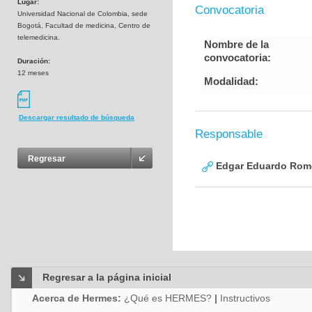
Lugar:
Convocatoria
Universidad Nacional de Colombia, sede
Bogotá, Facultad de medicina, Centro de
telemedicina.
Nombre de la
convocatoria:
Duración:
12 meses
Modalidad:
Descargar resultado de búsqueda
Responsable
Regresar
Edgar Eduardo Rome
Regresar a la página inicial
Acerca de Hermes:
¿Qué es HERMES?
|
Instructivos