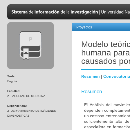
Proyectos
Modelo teóri
humana para 
causados por
Resumen
|
Convocatoria
Sede:
Bogotá
Resumen
Facultad:
2- FACULTAD DE MEDICINA
El Análisis del movimi
Dependencia:
dependen completamente 
2- DEPARTAMENTO DE IMÁGENES
un costoso entrenamient
DIAGNÓSTICAS
suficientemente alto d
especialista en formació