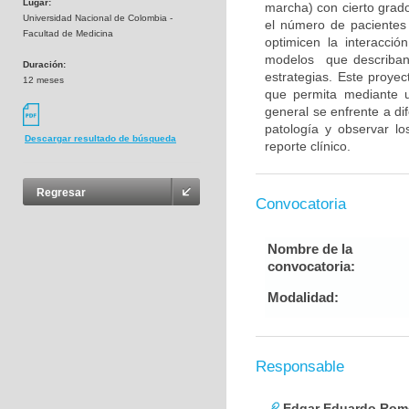
Lugar:
marcha) con cierto grado
Universidad Nacional de Colombia -
el número de pacientes
Facultad de Medicina
optimicen la interacci
modelos que describan 
Duración:
estrategias. Este proy
12 meses
que permita mediante u
general se enfrente a di
patología y observar l
Descargar resultado de búsqueda
reporte clínico.
Regresar
Convocatoria
Nombre de la
convocatoria:
Modalidad:
Responsable
Edgar Eduardo Rome