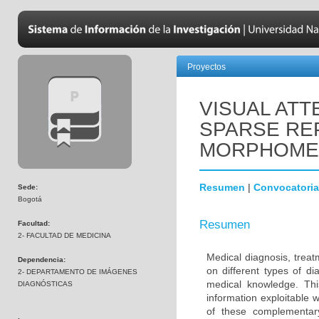
Proyectos
VISUAL AT
SPARSE RE
MORPHOMET
Resumen
|
Convocatoria
Sede:
Bogotá
Resumen
Facultad:
2- FACULTAD DE MEDICINA
Medical diagnosis, treat
Dependencia:
on different types of d
2- DEPARTAMENTO DE IMÁGENES
medical knowledge. Thi
DIAGNÓSTICAS
information exploitable w
of these complementar