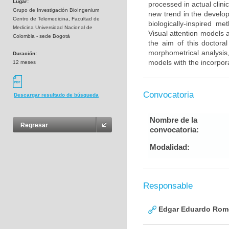
Lugar:
processed in actual clini
Grupo de Investigación BioIngenium
new trend in the develop
Centro de Telemedicina, Facultad de
biologically-inspired 
Medicina Universidad Nacional de
Visual attention models 
Colombia - sede Bogotá
the aim of this doctora
morphometrical analysis,
Duración:
models with the incorpora
12 meses
Convocatoria
Descargar resultado de búsqueda
Nombre de la
Regresar
convocatoria:
Modalidad:
Responsable
Edgar Eduardo Rome