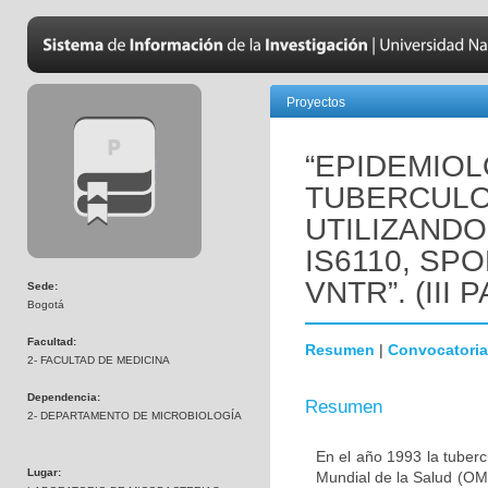
Proyectos
“EPIDEMIO
TUBERCULO
UTILIZANDO
IS6110, SP
VNTR”. (III
Sede:
Bogotá
Facultad:
Resumen
|
Convocatoria
2- FACULTAD DE MEDICINA
Dependencia:
Resumen
2- DEPARTAMENTO DE MICROBIOLOGÍA
En el año 1993 la tuber
Lugar:
Mundial de la Salud (OMS