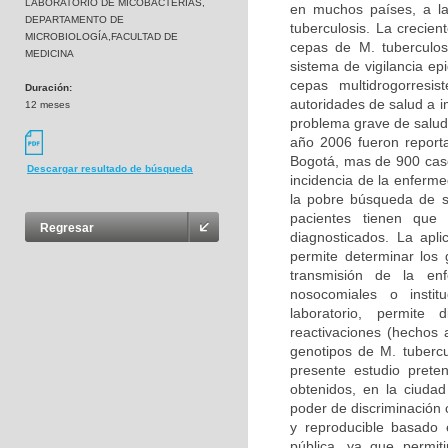
LABORATORIO DE MICOBACTERIAS,
en muchos países, a la
DEPARTAMENTO DE
tuberculosis. La crecie
MICROBIOLOGÍA,FACULTAD DE
cepas de M. tuberculos
MEDICINA
sistema de vigilancia e
cepas multidrogorresi
Duración:
autoridades de salud a i
12 meses
problema grave de salud
año 2006 fueron report
Bogotá, mas de 900 cas
Descargar resultado de búsqueda
incidencia de la enferm
la pobre búsqueda de si
pacientes tienen que 
Regresar
diagnosticados. La apl
permite determinar los 
transmisión de la en
nosocomiales o instit
laboratorio, permite 
reactivaciones (hechos
genotipos de M. tubercu
presente estudio preten
obtenidos, en la ciuda
poder de discriminación 
y reproducible basado 
pública, ya que permit