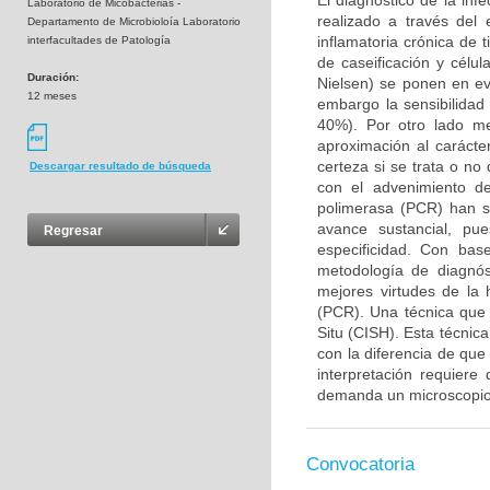
El diagnóstico de la inf
Laboratorio de Micobacterias -
realizado a través del 
Departamento de Microbioloía Laboratorio
inflamatoria crónica de
interfacultades de Patología
de caseificación y célu
Duración:
Nielsen) se ponen en evi
12 meses
embargo la sensibilidad 
40%). Por otro lado me
aproximación al carácte
certeza si se trata o no
Descargar resultado de búsqueda
con el advenimiento de
polimerasa (PCR) han si
avance sustancial, pu
Regresar
especificidad. Con bas
metodología de diagnós
mejores virtudes de la 
(PCR). Una técnica que 
Situ (CISH). Esta técnica
con la diferencia de qu
interpretación requiere
demanda un microscopio 
Convocatoria