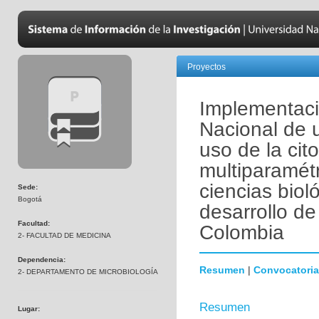
Proyectos
Implementaci
Nacional de 
uso de la cito
multiparamétr
ciencias biol
Sede:
Bogotá
desarrollo de
Facultad:
Colombia
2- FACULTAD DE MEDICINA
Dependencia:
Resumen
|
Convocatoria
2- DEPARTAMENTO DE MICROBIOLOGÍA
Resumen
Lugar: