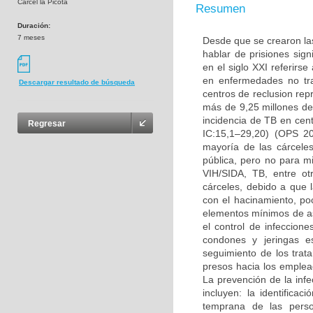
Cárcel la Picota
Resumen
Duración:
7 meses
Desde que se crearon las
hablar de prisiones sig
en el siglo XXI referirs
en enfermedades no tran
Descargar resultado de búsqueda
centros de reclusion re
más de 9,25 millones de
incidencia de TB en cen
Regresar
IC:15,1–29,20) (OPS 20
mayoría de las cárcele
pública, pero no para m
VIH/SIDA, TB, entre o
cárceles, debido a que 
con el hacinamiento, poc
elementos mínimos de as
el control de infeccion
condones y jeringas es
seguimiento de los trat
presos hacia los empleado
La prevención de la infe
incluyen: la identifica
temprana de las person