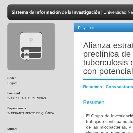
Proyectos
Alianza estra
preclínica d
tuberculosis 
con potencia
Sede:
Bogotá
Resumen
|
Convocatoria
Facultad:
2- FACULTAD DE CIENCIAS
Resumen
Dependencia:
2- DEPARTAMENTO DE QUÍMICA
El Grupo de Investigaci
trabajado continuamente 
de las micobacterias, y 
Lugar:
claves que puedan ser