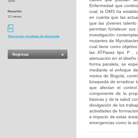
2050
Enfermedad que continúa
cual, la OMS ha establec
Duración:
12 meses
en cuenta que las actua
que las jóvenes talento
permitan fortalecer sus
investigación contemplad
Descargar resultado de búsqueda
mutantes de Mycobacteri
cual tiene como objetivo
las ATPasas tipo P , 
Regresar
atenuación en el diseño 
forma paralela, se espe
mediante el enfoque de
mixtos de Bogotá, contri
búsqueda de erradicar la
que afectan el contro
componente de la propu
básicas y de la salud co
divulgación de los traba
actividades de formación 
e impacto de estas áreas
emergencias como la ac