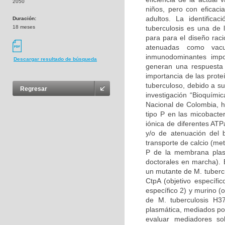
2050
niños, pero con eficaci
adultos. La identifica
Duración:
18 meses
tuberculosis es una de 
para para el diseño raci
atenuadas como vac
inmunodominantes imp
Descargar resultado de búsqueda
generan una respuesta c
importancia de las prote
tuberculoso, debido a s
Regresar
investigación “Bioquími
Nacional de Colombia, h
tipo P en las micobacte
iónica de diferentes ATP
y/o de atenuación del b
transporte de calcio (me
P de la membrana plasm
doctorales en marcha). 
un mutante de M. tuberc
CtpA (objetivo específi
específico 2) y murino (
de M. tuberculosis H3
plasmática, mediados po
evaluar mediadores so