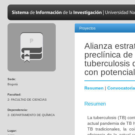
Proyectos
Alianza estra
preclínica d
tuberculosis 
con potencia
Sede:
Bogotá
Resumen
|
Convocatoria
Facultad:
2- FACULTAD DE CIENCIAS
Resumen
Dependencia:
2- DEPARTAMENTO DE QUÍMICA
La tuberculosis (TB) co
actual pandemia de TB ha
TB tradicionales, la c
Lugar:
eficiencia de la actual