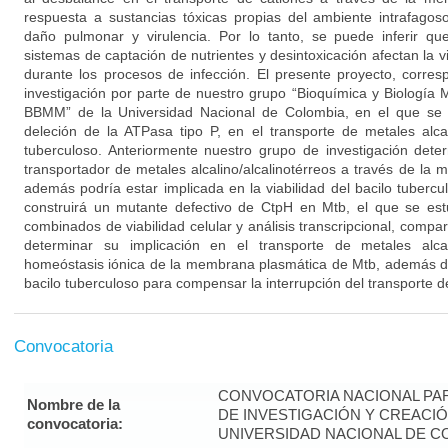
respuesta a sustancias tóxicas propias del ambiente intrafago
daño pulmonar y virulencia. Por lo tanto, se puede inferir q
sistemas de captación de nutrientes y desintoxicación afectan la vi
durante los procesos de infección. El presente proyecto, corr
investigación por parte de nuestro grupo “Bioquímica y Biología 
BBMM” de la Universidad Nacional de Colombia, en el que se b
deleción de la ATPasa tipo P, en el transporte de metales alcali
tuberculoso. Anteriormente nuestro grupo de investigación det
transportador de metales alcalino/alcalinotérreos a través de la
además podría estar implicada en la viabilidad del bacilo tubercu
construirá un mutante defectivo de CtpH en Mtb, el que se es
combinados de viabilidad celular y análisis transcripcional, compa
determinar su implicación en el transporte de metales alcal
homeóstasis iónica de la membrana plasmática de Mtb, además de 
bacilo tuberculoso para compensar la interrupción del transporte
Convocatoria
CONVOCATORIA NACIONAL PA
Nombre de la
DE INVESTIGACIÓN Y CREACIÓ
convocatoria:
UNIVERSIDAD NACIONAL DE CO