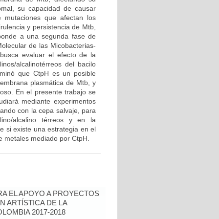
somal, su capacidad de causar
ue mutaciones que afectan los
rulencia y persistencia de Mtb,
esponde a una segunda fase de
Molecular de las Micobacterias-
usca evaluar el efecto de la
nos/alcalinotérreos del bacilo
erminó que CtpH es un posible
 membrana plasmática de Mtb, y
loso. En el presente trabajo se
tudiará mediante experimentos
rando con la cepa salvaje, para
ino/alcalino térreos y en la
si existe una estrategia en el
 de metales mediado por CtpH.
RA EL APOYO A PROYECTOS
N ARTÍSTICA DE LA
LOMBIA 2017-2018