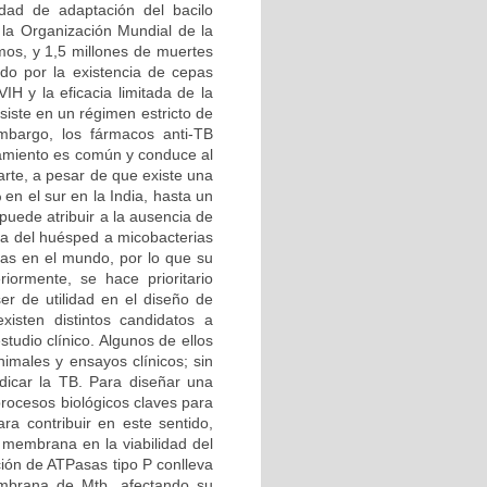
idad de adaptación del bacilo
la Organización Mundial de la
mos, y 1,5 millones de muertes
do por la existencia de cepas
IH y la eficacia limitada de la
siste en un régimen estricto de
bargo, los fármacos anti-TB
atamiento es común y conduce al
arte, a pesar de que existe una
en el sur en la India, hasta un
puede atribuir a la ausencia de
ia del huésped a micobacterias
das en el mundo, por lo que su
iormente, se hace prioritario
ser de utilidad en el diseño de
xisten distintos candidatos a
tudio clínico. Algunos de ellos
imales y ensayos clínicos; sin
dicar la TB. Para diseñar una
rocesos biológicos claves para
ara contribuir en este sentido,
 membrana en la viabilidad del
ción de ATPasas tipo P conlleva
embrana de Mtb, afectando su