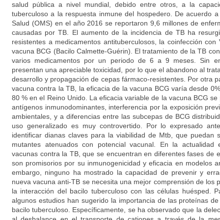
salud pública a nivel mundial, debido entre otros, a la capac
tuberculoso a la respuesta inmune del hospedero. De acuerdo a 
Salud (OMS) en el año 2016 se reportaron 9,6 millones de enfer
causadas por TB. El aumento de la incidencia de TB ha resurgi
resistentes a medicamentos antituberculosos, la coinfección con V
vacuna BCG (Bacilo Calmette-Guérin). El tratamiento de la TB con
varios medicamentos por un periodo de 6 a 9 meses. Sin em
presentan una apreciable toxicidad, por lo que el abandono al tr
desarrollo y propagación de cepas fármaco-resistentes. Por otra p
vacuna contra la TB, la eficacia de la vacuna BCG varía desde 0% 
80 % en el Reino Unido. La eficacia variable de la vacuna BCG se 
antígenos inmunodominantes, interferencia por la exposición prev
ambientales, y a diferencias entre las subcepas de BCG distribui
uso generalizado es muy controvertido. Por lo expresado anter
identificar dianas claves para la viabilidad de Mtb, que puedan 
mutantes atenuados con potencial vacunal. En la actualidad e
vacunas contra la TB, que se encuentran en diferentes fases de es
son promisorios por su inmunogenicidad y eficacia en modelos an
embargo, ninguno ha mostrado la capacidad de prevenir y erra
nueva vacuna anti-TB se necesita una mejor comprensión de los p
la interacción del bacilo tuberculoso con las células huésped. P
algunos estudios han sugerido la importancia de las proteínas de
bacilo tuberculoso. Específicamente, se ha observado que la dele
al desbalance en el transporte de cationes a través de la m